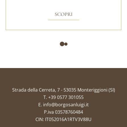
SCOPRI
Strada della Cerreta, 7 - 53035 Monteriggioni (SI)
T.
+39 0577 301055
E.
info@borgosanluigi.it
P.iva 03578760484
CIN: IT052016A1RTV3V88U